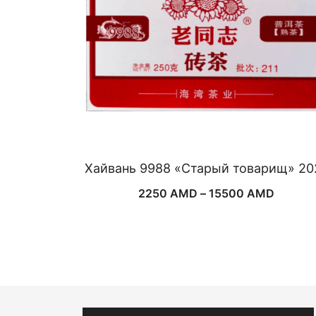
Хайвань 9988 «Старый товарищ» 20
Диапаз
2250
AMD
–
15500
AMD
цен:
2250 
–
15500