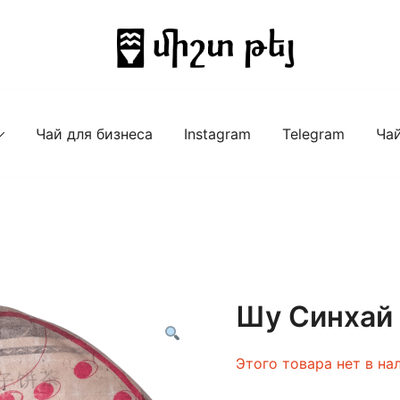
Китайский чай купить в Ереване (Армени
Misht Tey
Чай для бизнеса
Instagram
Telegram
Ча
Шу Синхай
Этого товара нет в на