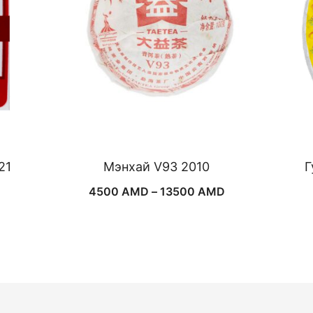
21
Мэнхай V93 2010
Г
он
Диапазон
4500
AMD
–
13500
AMD
цен:
AMD
4500 AMD
–
 AMD
13500 AMD