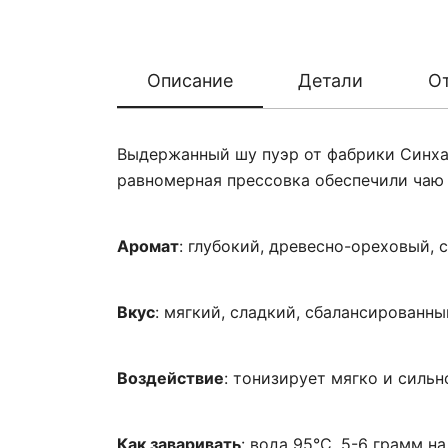
Описание
Детали
О
Выдержанный шу пуэр от фабрики Синха
равномерная прессовка обеспечили чаю м
Аромат
: глубокий, древесно-ореховый,
Вкус
: мягкий, сладкий, сбалансированн
Воздействие
: тонизирует мягко и сильн
Как заваривать
: вода 95°C, 5-6 грамм н