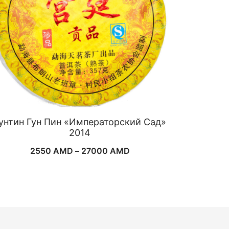
унтин Гун Пин «Императорский Сад»
2014
Диапазон
2550
AMD
–
27000
AMD
цен:
2550 AMD
–
27000 AMD