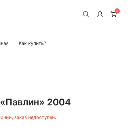
0
я). Chinese tea in Yerevan
йная
Как купить?
 «Павлин» 2004
личии, заказ недоступен.