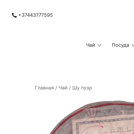
Перейти
к
+37443777595
содержимому
Чай
Посуда
Главная
/
Чай
/
Шу пуэр