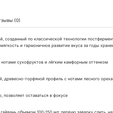
тзывы (0)
й, созданный по классической технологии постфермен
ягкость и гармоничное развитие вкуса за годы хранен
 с нотами сухофруктов и лёгким камфорным оттенком
ый, древесно-торфяной профиль с нотами лесного ореха
о, позволяет оставаться в фокусе
а гайвань объемом 100-150 мл; первую заварку слить, на