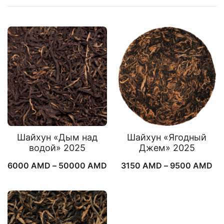
самые
недавние
Шайхун «Дым над
Шайхун «Ягодный
водой» 2025
Джем» 2025
Диапазон
Ди
6000
AMD
–
50000
AMD
3150
AMD
–
9500
AMD
цен:
це
6000 AMD
31
–
–
50000 AMD
95