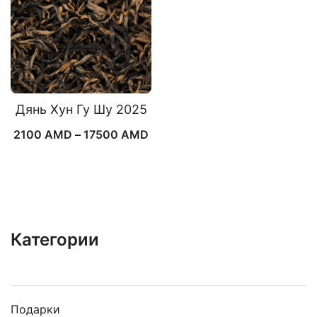
Дянь Хун Гу Шу 2025
Диапазон
2100
AMD
–
17500
AMD
цен:
2100 AMD
–
17500 AMD
Категории
Подарки