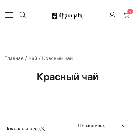
Перейти
к
0
содержимому
Китайский чай купить в Ереване
Misht Tey
(Армения). Chinese tea in Yerevan
Главная
/
Чай
/ Красный чай
Красный чай
Сортировка:
Показаны все (3)